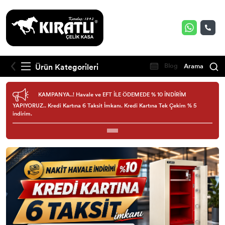
Ürün Kategorileri
Blog
Arama
KAMPANYA..! Havale ve EFT İLE ÖDEMEDE % 10 İNDİRİM
YAPIYORUZ.. Kredi Kartına 6 Taksit İmkanı. Kredi Kartına Tek Çekim % 5
indirim.