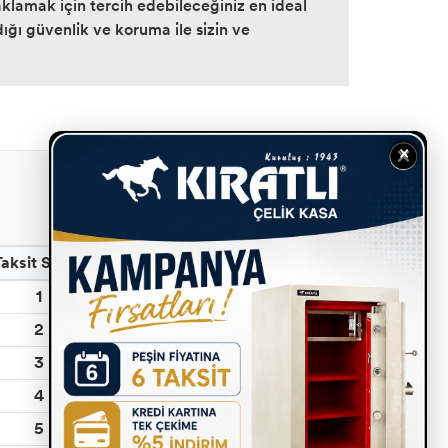
klamak için tercih edebileceğiniz en ideal
dığı güvenlik ve koruma ile sizin ve
×
Vakıfbank
Taksit Sayısı
Taksit (TL)
Toplam (TL)
1
31.999,00
31.999,00
2
15.999,50
31.999,00
3
10.666,33
31.999,00
4
7.999,75
31.999,00
5
6.399,80
31.999,00