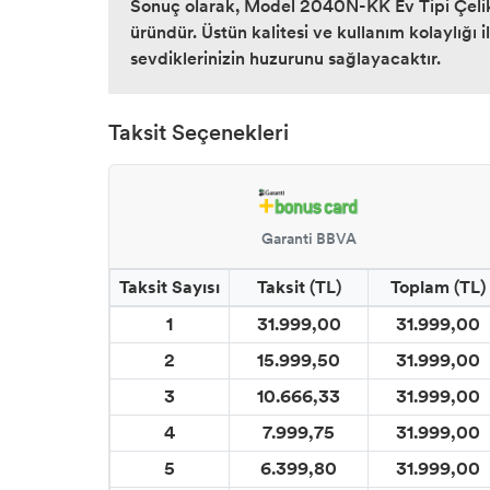
Sonuç olarak, Model 2040N-KK Ev Tipi Çelik K
üründür. Üstün kalitesi ve kullanım kolaylığı 
sevdiklerinizin huzurunu sağlayacaktır.
Taksit Seçenekleri
Garanti BBVA
Taksit Sayısı
Taksit (TL)
Toplam (TL)
1
31.999,00
31.999,00
2
15.999,50
31.999,00
3
10.666,33
31.999,00
4
7.999,75
31.999,00
5
6.399,80
31.999,00