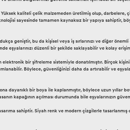
 Yüksek kaliteli çelik malzemeden üretilmiş olup, darbelere, çiz
nolojisi sayesinde tamamen kaynaksız bir yapıya sahiptir, böyl
ça geniştir, bu da kişisel veya iş sırlarınızı ve diğer önemli
de eşyalarınızı düzenli bir şekilde saklayabilir ve kolay erişim
elektronik bir şifreleme sistemiyle donatılmıştır. Birçok kişinin
 tanımlanabilir. Böylece, güvenliğinizi daha da artırabilir ve eşy
a dayanıklı bir boya ile kaplanmıştır, böylece uzun yıllar b
sanın kapağının açılması durumunda bile eşyalarınızın güvenli
sarıma sahiptir. Siyah renk ve modern çizgilerle tasarlanmış ol