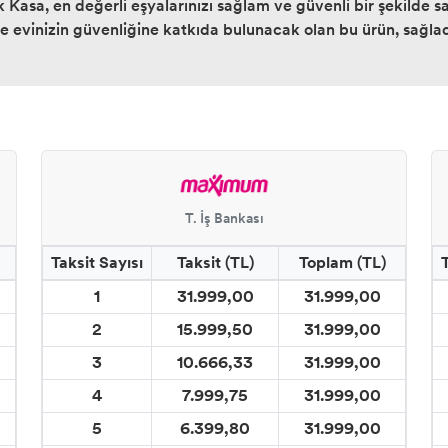
asa, en değerli eşyalarınızı sağlam ve güvenli bir şekilde sa
ile evinizin güvenliğine katkıda bulunacak olan bu ürün, sağla
T. İş Bankası
Taksit Sayısı
Taksit (TL)
Toplam (TL)
1
31.999,00
31.999,00
2
15.999,50
31.999,00
3
10.666,33
31.999,00
4
7.999,75
31.999,00
5
6.399,80
31.999,00