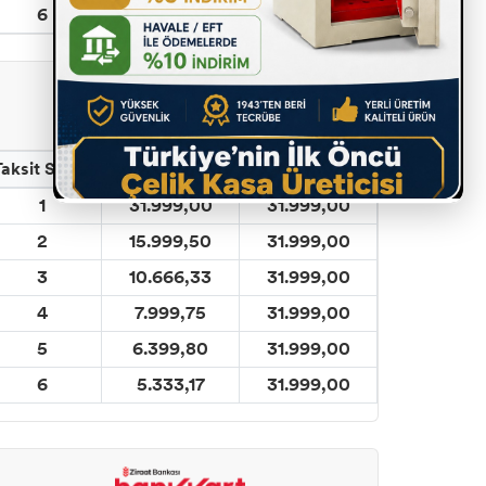
6
5.333,17
31.999,00
QNB Finansbank
Taksit Sayısı
Taksit (TL)
Toplam (TL)
1
31.999,00
31.999,00
2
15.999,50
31.999,00
3
10.666,33
31.999,00
4
7.999,75
31.999,00
5
6.399,80
31.999,00
6
5.333,17
31.999,00