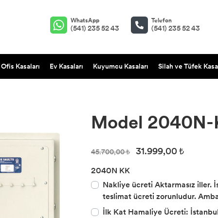
WhatsApp
Telefon
(541) 235 52 43
(541) 235 52 43
Ofis Kasaları
Ev Kasaları
Kuyumcu Kasaları
Silah ve Tüfek Kasa
Model 2040N-KK
31.999,00 ₺
45.700,00 ₺
2040N KK
Nakliye ücreti Aktarmasız iller. 
teslimat ücreti zorunludur. Amba
İlk Kat Hamaliye Ücreti: İstanbul