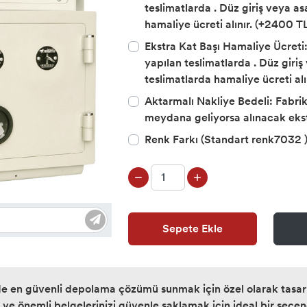
teslimatlarda . Düz giriş veya a
hamaliye ücreti alınır. (+2400 T
Ekstra Kat Başı Hamaliye Ücreti: 
yapılan teslimatlarda . Düz giri
teslimatlarda hamaliye ücreti alı
Aktarmalı Nakliye Bedeli: Fabri
meydana geliyorsa alınacak eks
Renk Farkı (Standart renk7032 
Sepete Ekle
 en güvenli depolama çözümü sunmak için özel olarak tasarlan
a ve önemli belgelerinizi güvenle saklamak için ideal bir seçen