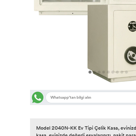
Model 2040N-KK Ev Tipi Çelik Kasa, evinizde
kasa, evinizde değerli eşyalarınızı, nakit par