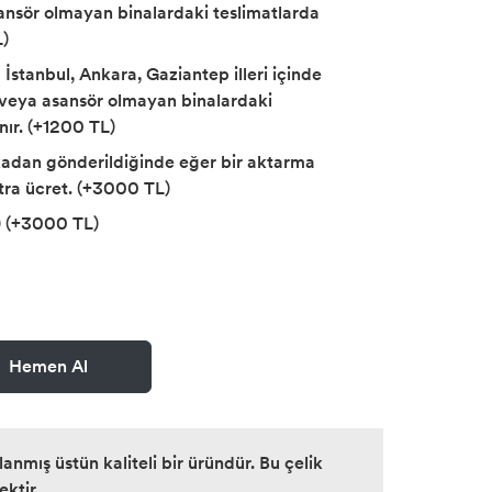
sansör olmayan binalardaki teslimatlarda
L)
İstanbul, Ankara, Gaziantep illeri içinde
ş veya asansör olmayan binalardaki
nır. (+1200 TL)
kadan gönderildiğinde eğer bir aktarma
tra ücret. (+3000 TL)
) (+3000 TL)
Hemen Al
mış üstün kaliteli bir üründür. Bu çelik
ektir.