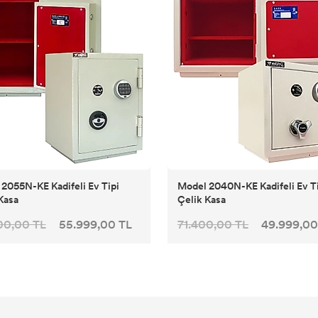
2055N-KE Kadifeli Ev Tipi
Model 2040N-KE Kadifeli Ev T
Kasa
Çelik Kasa
00,00 TL
55.999,00 TL
71.400,00 TL
49.999,00