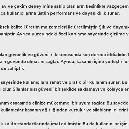
 av ve çekim deneyimine sahip olanların kesinlikle vazgeçem
a kullanıcılarına üstün performans ve dayanıklılık sunar.
ksek kaliteli üretim malzemeleri ile üretilmiştir. Şık ve dayan
hiptir. Ayrıca yüzeyindeki özel kaplama sayesinde çizilme ve
an güvenlik ve güvenilirlik konusunda son derece iddialıdır. Ser
zın güvende olmasını sağlar. Ayrıca, kasanın içine yerleştirile
de sahiptir.
yesinde kullanıcılara rahat ve pratik bir kullanım sunar. Bu b
lur. Silahlarınızı güvenli bir şekilde saklamayı ve kolayca eri
anım esnasında elinize mükemmel bir uyum sağlar. Bu sayede u
kullanıcılar kasanın ağırlığından kurtulur ve silahlarını elleri
 kalite standartlarında imal edilmiştir. Bu da kullanıcılar iç