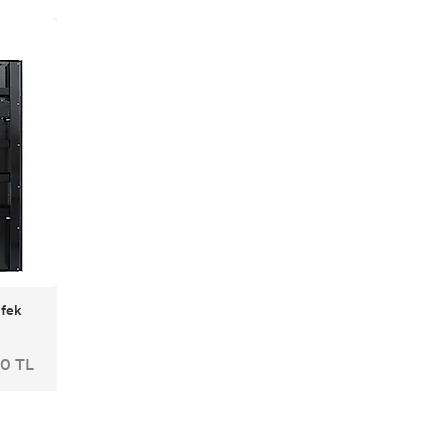
üfek
0 TL