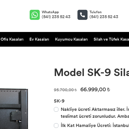
WhatsApp
Telefon
(541) 235 52 43
(541) 235 52 43
Ofis Kasaları
Ev Kasaları
Kuyumcu Kasaları
Silah ve Tüfek Kasa
Model SK-9 Sil
66.999,00 ₺
95.700,00 ₺
SK-9
Nakliye ücreti Aktarmasız iller. 
teslimat ücreti zorunludur. Amba
İlk Kat Hamaliye Ücreti: İstanbul