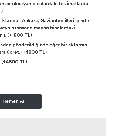
sansör olmayan binalardaki teslimatlarda
L)
İstanbul, Ankara, Gaziantep illeri içinde
ş veya asansör olmayan binalardaki
nır. (+1500 TL)
kadan gönderildiğinde eğer bir aktarma
tra ücret. (+4800 TL)
) (+4800 TL)
Hemen Al